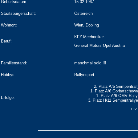
Geburtsdatum:
15.02.1967
Staatsbürgerschaft:
Österreich
Wohnort:
Wien, Döbling
KFZ Mechaniker
Beruf:
General Motors Opel Austria
Familienstand:
manchmal solo !!!
Hobbys:
Rallyesport
2. Platz A/6 Semperitral
1. Platz A/6 Gorbatschowra
1. Platz A/6 OMV Rally
Erfolge:
3. Platz H/11 Semperitrally
u.v